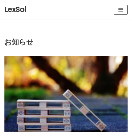
LexSol
コ
ン
テ
ン
お知らせ
ツ
へ
ス
キ
ッ
プ